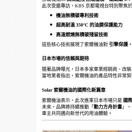
此次受邀專訪，KBS 京都電視台特別聚焦
機油無積碳專利技術
超高耐溫 350°C 的油膜保護能力
高溫燃燒無積碳殘留技術
這些核心技術展現了索爾機油對
引擎保護
日本市場的信賴與期待
隨著品牌曝光，日本多家車業經銷商、改裝
當地業者指出，索爾機油的產品特性非常
Solar 索爾機油的國際化新篇章
索爾機油表示，此次進軍日本市場只是
國
未來，品牌將持續推動「
動力方舟計畫
」，
車主共同邁向新世代的用油體驗。