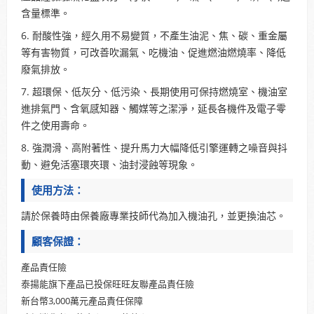
含量標準。
6. 耐酸性強，經久用不易變質，不產生油泥、焦、碳、重金屬
等有害物質，可改善吹漏氣、吃機油、促進燃油燃燒率、降低
廢氣排放。
7. 超環保、低灰分、低污染、長期使用可保持燃燒室、機油室
進排氣門、含氧感知器、觸媒等之潔淨，延長各機件及電子零
件之使用壽命。
8. 強潤滑、高附著性、提升馬力大幅降低引擎運轉之噪音與抖
動、避免活塞環夾環、油封浸蝕等現象。
使用方法：
請於保養時由保養廠專業技師代為加入機油孔，並更換油芯。
顧客保證：
產品責任險
泰揚能旗下產品已投保旺旺友聯產品責任險
新台幣3,000萬元產品責任保障