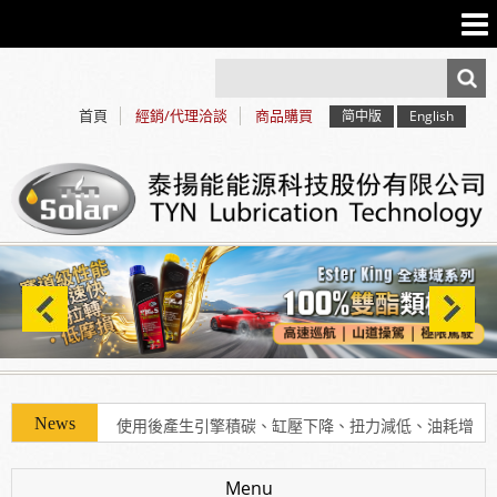
首頁
經銷/代理洽談
商品購買
简中版
English
使用「泰揚能 Solar 索爾機油」可有效解決車輛經年
使用後產生引擎積碳、缸壓下降、扭力減低、油耗增
加等現象
Menu