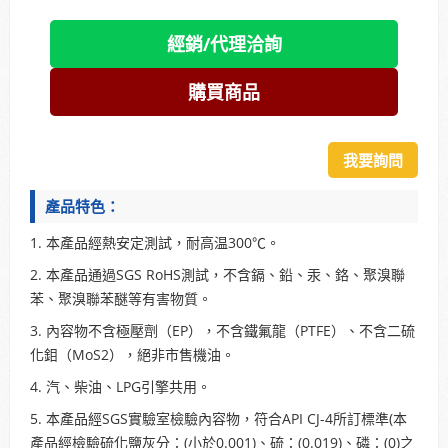
經銷/代理洽詢
購買商品
我要詢問
產品特色：
1. 本產品經熱安定測試，耐高温300℃。
2. 本產品通過SGS RoHS測試，不含鎘、鉛、汞、鉻、聚溴聯
苯、聚溴聯苯醚等有害物質。
3. 內容物不含極壓劑（EP），不含鐵氟龍（PTFE）、不含二硫
化鉬（MoS2），絕非市售機油。
4. 汽、柴油、LPG引擎共用。
5. 本產品經SGS實驗室檢驗內容物，符合API CJ-4所訂標準(本
產品經檢驗硫化鹽灰分：(小於0.001)、硫：(0.019)、磷：(0)之