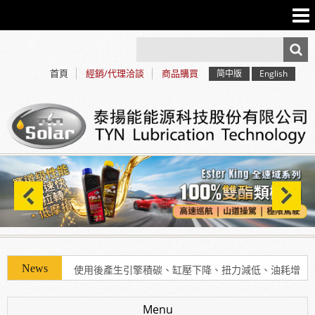
首頁
經銷/代理洽談
商品購買
简中版
English
使用「泰揚能 Solar 索爾機油」可有效解決車輛經年
使用後產生引擎積碳、缸壓下降、扭力減低、油耗增
加等現象
Menu