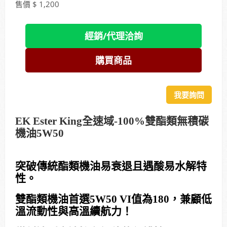
售價 $ 1,200
經銷/代理洽詢
購買商品
我要詢問
EK Ester King全速域-100%雙酯類無積碳
機油5W50
突破傳統酯類機油易衰退且遇酸易水解特
性。
雙酯類機油首選5W50 VI值為180，兼顧低
溫流動性與高溫續航力！