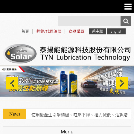
首頁
經銷/代理洽談
商品購買
简中版
English
使用「泰揚能 Solar 索爾機油」可有效解決車輛經年
使用後產生引擎積碳、缸壓下降、扭力減低、油耗增
加等現象
Menu