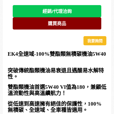
經銷/代理洽詢
購買商品
我要詢問
EK4全速域-100%雙酯類無積碳機油5W40
突破傳統酯類機油易衰退且遇酸易水解特
性。
雙酯類機油首選5W40 VI值為180，兼顧低
溫流動性與高溫續航力！
從低速到高速擁有絕佳的保護性，100%
無積碳、全速域、全車種皆適用。