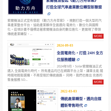
索爾機油發起《動力方舟草案》
打造全球汽車產業數位轉型新聯盟
索爾機油正式宣布發起 《動力方舟草案》，規劃打造一個大型的汽
車產業整合平台，協助產業夥伴全面邁向 電商化、數位化與國際
化。這項計畫不僅標誌著索爾機油自身的數位進化，更展現了帶領
傳統產業轉型、...
MORE
2024-09-03
全面電商化，打造 24H 全方
位服務體驗
2024年9月，Solar索爾機油正式
邁入 全面電商化時代。 所有產品均已在網路平台上架，讓車主能 隨
時隨地輕鬆選購，不再受限於傳統通路。 同時，我們也推出 完善的
售後服務 SO...
MORE
2022-03-03
傳統產業轉型，邁向自媒
體新零售時代