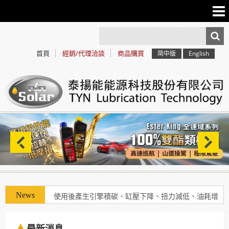
首頁
經銷/代理洽談
商品購買
简中版
English
使用「泰揚能 Solar 索爾機油」可有效解決車輛經年
使用後產生引擎積碳、缸壓下降、扭力減低、油耗增
加等現象
最新消息