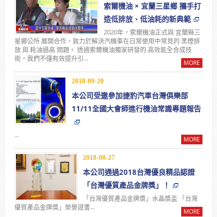
索爾機油 × 宜蘭三星鄉 攜手打
造低排放、低油耗的新典範
2020年，索爾機油正式與 宜蘭縣三
星鄉公所 展開合作，致力於解決汽機車在日常使用中常見的 黑煙排
放 與 耗油過高 問題。 透過索爾機油獨家研發的 高效能全合成技
術，我們不僅有效提升引...
MORE
2018-09-20
本公司受邀參加捷豹汽車台灣俱樂部
11/11全國大會師進行機油常識專題報告
...
MORE
2018-08-27
本公司通過2018台灣優良精品認證
「台灣優質產品金牌獎」！
「台灣優質產品金牌獎」水晶獎盃 「台灣
優質產品金牌獎」榮譽證書...
MORE