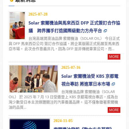
2025年7月13日受KBS京都電視台邀請採訪，廣受日
本當地通路詢問洽談進駐。
2025-07-28
Solar 索爾機油與馬來西亞 DFP 正式簽訂合作協
使用「泰揚能 Solar 索爾機油」可有效解決車輛經年
議 跨界攜手打造國際級動力方舟平台
使用後產生引擎積碳、缸壓下降、扭力減低、油耗增
台灣高端潤滑油品牌 索爾機油（SOLAR OIL） 今日正式
與 DFP 馬來西亞公司 簽訂合作協議，將企業版圖正式拓展至馬來西
加等現象
亞市場。 此次合作意義非凡，因為 DFP 並非傳統車業公司，而...
2025年7月13日受KBS京都電視台邀請採訪，廣受日
MORE
本當地通路詢問洽談進駐。
2025-07-16
Solar 索爾機油受 KBS 京都電
視台專訪 將進軍日本市場
台灣機油品牌 索爾機油（SOLAR
OIL） 於 2025 年 7 月 13 日受邀登上 KBS 京都電視台專訪，成為台
灣少數受日本主流媒體關注的汽車養護品牌。 這不僅象徵著索爾機
油的品質...
MORE
2024-11-05