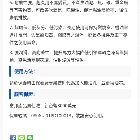
6. 耐酸性強，經久用不易變質，不產生油泥、焦、碳、重金屬
等有害物質，可改善吹漏氣、吃機油、促進燃油燃燒率、降低
廢氣排放。
7. 超環保、低灰分、低污染、長期使用可保持燃燒室、機油室
進排氣門、含氧感知器、觸媒等之潔淨，延長各機件及電子零
件之使用壽命。
8. 強潤滑、高附著性、提升馬力大幅降低引擎運轉之噪音與抖
動、避免活塞環夾環、油封浸蝕等現象。
使用方法：
請於保養時由保養廠專業技師代為加入機油孔，並更換油芯。
顧客保證：
富邦產品責任險：新台幣3000萬元
保單號碼：0806﹣01PDT00013，敬請安心使用。