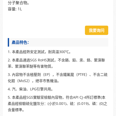
分子聚合物。
容量: 1L
我要询问
產品特色：
1. 本產品經熱安定測試，耐高温300℃。
2. 本產品通過SGS RoHS測試，不含鎘、鉛、汞、鉻、聚溴聯
苯、聚溴聯苯醚等有害物質。
3. 內容物不含極壓劑（EP），不含鐵氟龍（PTFE）、不含二硫
化鉬（MoS2），絕非市售機油。
4. 汽、柴油、LPG引擎共用。
5. 本產品經SGS實驗室檢驗內容物，符合API CJ-4所訂標準(本
產品經檢驗硫化鹽灰分：(小於0.001)、硫：(0.019)、磷：(0)之
含量標準。